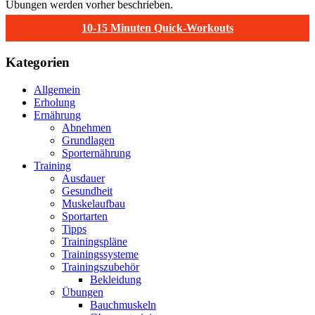
Übungen werden vorher beschrieben.
10-15 Minuten Quick-Workouts
Kategorien
Allgemein
Erholung
Ernährung
Abnehmen
Grundlagen
Sporternährung
Training
Ausdauer
Gesundheit
Muskelaufbau
Sportarten
Tipps
Trainingspläne
Trainingssysteme
Trainingszubehör
Bekleidung
Übungen
Bauchmuskeln