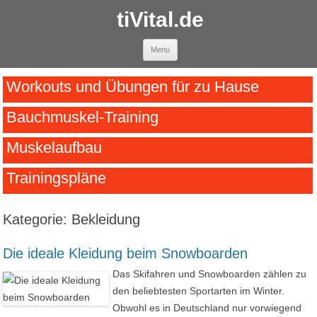
tiVital.de
Skip to content
Menu
Workouts und Übungen für zu Hause
Bauchmuskel-Training
Muskelaufbau
Trainingspläne
Kategorie:
Bekleidung
Die ideale Kleidung beim Snowboarden
Das Skifahren und Snowboarden zählen zu
den beliebtesten Sportarten im Winter.
Obwohl es in Deutschland nur vorwiegend