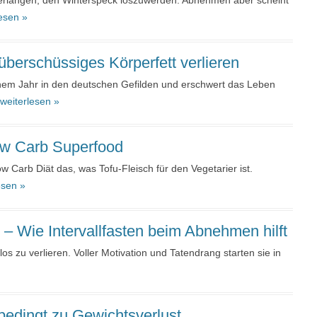
Verlangen, den Winterspeck loszuwerden. Abnehmen aber scheint
esen »
berschüssiges Körperfett verlieren
inem Jahr in den deutschen Gefilden und erschwert das Leben
weiterlesen »
ow Carb Superfood
w Carb Diät das, was Tofu-Fleisch für den Vegetarier ist.
esen »
– Wie Intervallfasten beim Abnehmen hilft
 zu verlieren. Voller Motivation und Tatendrang starten sie in
nbedingt zu Gewichtsverlust