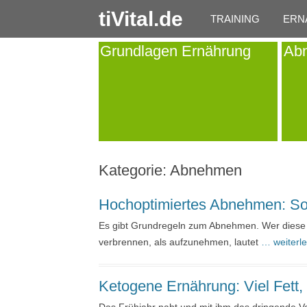
tiVital.de
TRAINING
ERN
Grundlagen Ernährung
Ab
Kategorie:
Abnehmen
Hochoptimiertes Abnehmen: So 
Es gibt Grundregeln zum Abnehmen. Wer diese be
verbrennen, als aufzunehmen, lautet
… weiterl
Ketogene Ernährung: Viel Fett,