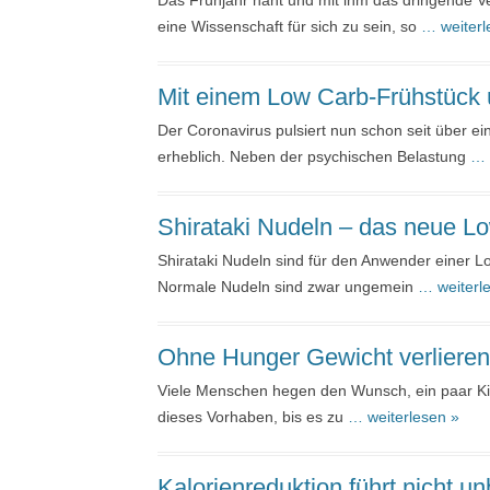
Das Frühjahr naht und mit ihm das dringende 
eine Wissenschaft für sich zu sein, so
… weiterl
Mit einem Low Carb-Frühstück ü
Der Coronavirus pulsiert nun schon seit über e
erheblich. Neben der psychischen Belastung
… 
Shirataki Nudeln – das neue L
Shirataki Nudeln sind für den Anwender einer Lo
Normale Nudeln sind zwar ungemein
… weiterl
Ohne Hunger Gewicht verlieren 
Viele Menschen hegen den Wunsch, ein paar Kilos
dieses Vorhaben, bis es zu
… weiterlesen »
Kalorienreduktion führt nicht u