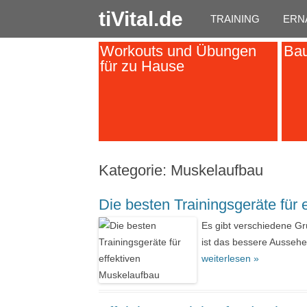
tiVital.de
TRAINING
ERN
Workouts und Übungen
Bau
für zu Hause
Kategorie:
Muskelaufbau
Die besten Trainingsgeräte für 
Es gibt verschiedene G
ist das bessere Ausseh
weiterlesen »