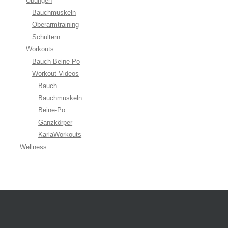
Übungen
Bauchmuskeln
Oberarmtraining
Schultern
Workouts
Bauch Beine Po
Workout Videos
Bauch
Bauchmuskeln
Beine-Po
Ganzkörper
KarlaWorkouts
Wellness