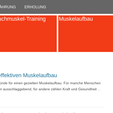
Skip to content
ÄHRUNG
ERHOLUNG
chmuskel-Training
Muskelaufbau
effektiven Muskelaufbau
ründe für einen gezielten Muskelaufbau. Für manche Menschen
en ausschlaggebend, für andere zählen Kraft und Gesundheit
…