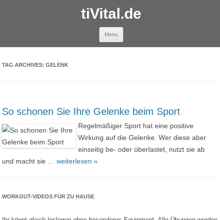
tiVital.de
Skip to content
Menu
TAG ARCHIVES:
GELENK
So schonen Sie Ihre Gelenke beim Sport
Regelmäßiger Sport hat eine positive
Wirkung auf die Gelenke. Wer diese aber
einseitig be- oder überlastet, nutzt sie ab
und macht sie
… weiterlesen »
WORKOUT-VIDEOS FÜR ZU HAUSE
Ihr könnt gleich loslegen ohne besonderes Equipment. Alle Übungen werden