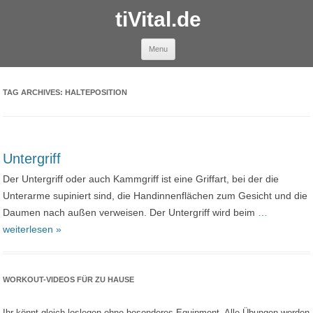
tiVital.de
Skip to content
Menu
TAG ARCHIVES:
HALTEPOSITION
Untergriff
Der Untergriff oder auch Kammgriff ist eine Griffart, bei der die
Unterarme supiniert sind, die Handinnenflächen zum Gesicht und die
Daumen nach außen verweisen. Der Untergriff wird beim
…
weiterlesen »
WORKOUT-VIDEOS FÜR ZU HAUSE
Ihr könnt gleich loslegen ohne besonderes Equipment. Alle Übungen werden