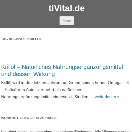
tiVital.de
Skip to content
Menu
TAG ARCHIVES:
KRILLÖL
Krillöl – Natürliches Nahrungsergänzungsmittel
und dessen Wirkung
Krillöl wird in den letzten Jahren auf Grund seines hohen Omega – 3
– Fettsäuren Anteil vermehrt als natürliches
Nahrungsergänzungsmittel eingesetzt. Studien
… weiterlesen »
WORKOUT-VIDEOS FÜR ZU HAUSE
Ihr könnt gleich loslegen ohne besonderes Equipment. Alle Übungen werden