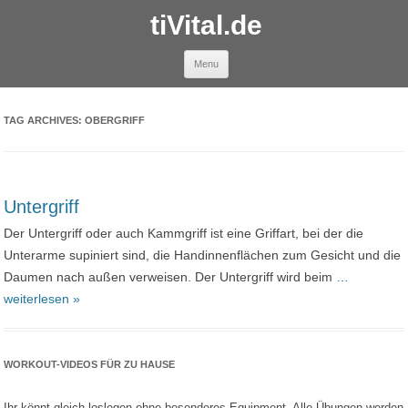
tiVital.de
Skip to content
Menu
TAG ARCHIVES:
OBERGRIFF
Untergriff
Der Untergriff oder auch Kammgriff ist eine Griffart, bei der die
Unterarme supiniert sind, die Handinnenflächen zum Gesicht und die
Daumen nach außen verweisen. Der Untergriff wird beim
…
weiterlesen »
WORKOUT-VIDEOS FÜR ZU HAUSE
Ihr könnt gleich loslegen ohne besonderes Equipment. Alle Übungen werden