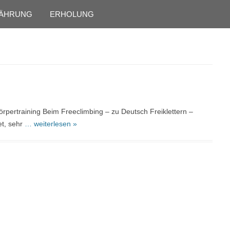
Skip to content
ÄHRUNG
ERHOLUNG
örpertraining Beim Freeclimbing – zu Deutsch Freiklettern –
et, sehr
… weiterlesen »