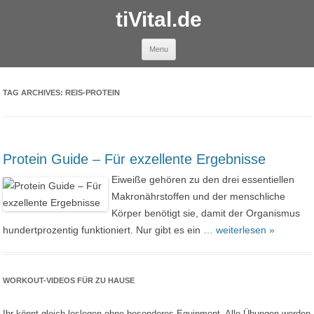
tiVital.de
Skip to content
Menu
TAG ARCHIVES:
REIS-PROTEIN
Protein Guide – Für exzellente Ergebnisse
Eiweiße gehören zu den drei essentiellen
Makronährstoffen und der menschliche
Körper benötigt sie, damit der Organismus
hundertprozentig funktioniert. Nur gibt es ein
… weiterlesen »
WORKOUT-VIDEOS FÜR ZU HAUSE
Ihr könnt gleich loslegen ohne besonderes Equipment. Alle Übungen werden