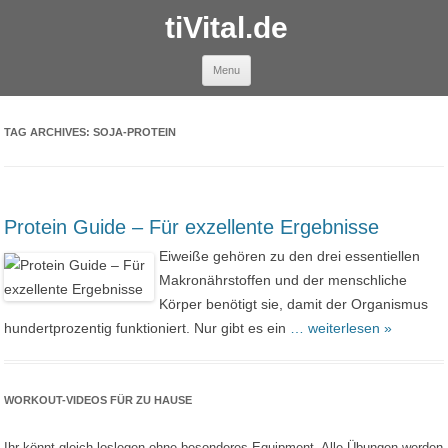
tiVital.de
Skip to content
Menu
TAG ARCHIVES:
SOJA-PROTEIN
Protein Guide – Für exzellente Ergebnisse
Eiweiße gehören zu den drei essentiellen
Makronährstoffen und der menschliche
Körper benötigt sie, damit der Organismus
hundertprozentig funktioniert. Nur gibt es ein
… weiterlesen »
WORKOUT-VIDEOS FÜR ZU HAUSE
Ihr könnt gleich loslegen ohne besonderes Equipment. Alle Übungen werden