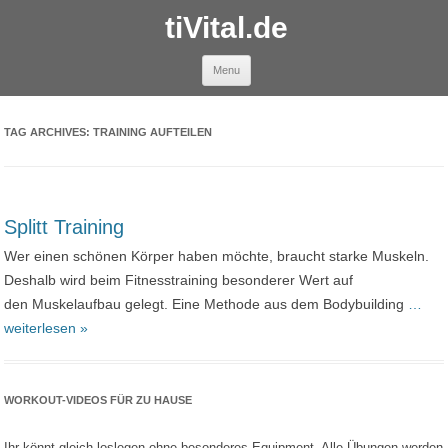
tiVital.de
Skip to content
Menu
TAG ARCHIVES:
TRAINING AUFTEILEN
Splitt Training
Wer einen schönen Körper haben möchte, braucht starke Muskeln.
Deshalb wird beim Fitnesstraining besonderer Wert auf
den Muskelaufbau gelegt. Eine Methode aus dem Bodybuilding
…
weiterlesen »
WORKOUT-VIDEOS FÜR ZU HAUSE
Ihr könnt gleich loslegen ohne besonderes Equipment. Alle Übungen werden