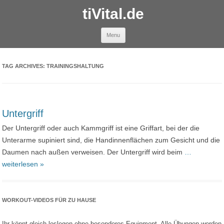
tiVital.de
Skip to content
Menu
TAG ARCHIVES:
TRAININGSHALTUNG
Untergriff
Der Untergriff oder auch Kammgriff ist eine Griffart, bei der die
Unterarme supiniert sind, die Handinnenflächen zum Gesicht und die
Daumen nach außen verweisen. Der Untergriff wird beim
…
weiterlesen »
WORKOUT-VIDEOS FÜR ZU HAUSE
Ihr könnt gleich loslegen ohne besonderes Equipment. Alle Übungen werden