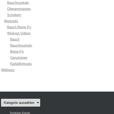
Bauchmuskeln
Oberarmtraining
Schultern
Workouts
Bauch Beine Po
Workout Videos
Bauch
Bauchmuskeln
Beine-Po
Ganzkörper
KarlaWorkouts
Wellness
Kategorien
Youtube Kanal