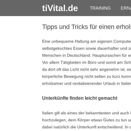
tiVital.de
TRAINING
ERN
Tipps und Tricks für einen erho
Eine unbequeme Haltung am eigenen Computer b
selbstgekochtes Essen sowie dauerhafter und zeit
Menschen in Deutschland. Hauptursachen für ein
Vor allem Tätigkeiten im Büro und somit am Sc
da dort oft das Licht nicht sehr angenehm ist, ei
körperliche Bewegung nicht selten zu kurz komm
erholsamer und revitalisierender Urlaub in Italie
Unterkünfte finden leicht gemacht
Italien gilt als eines der bekanntesten und auc
hochzulegen, dem Körper etwas Gutes zu tun und
dabei natürlich die Unterkunft entscheidend. In 