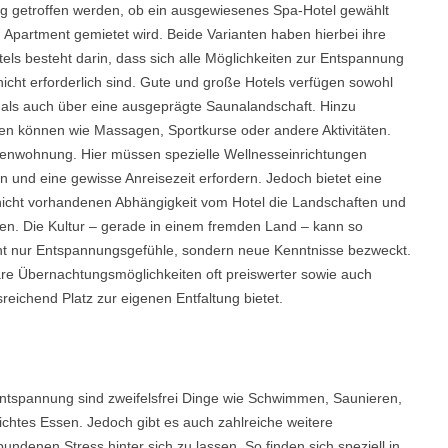
g getroffen werden, ob ein ausgewiesenes Spa-Hotel gewählt
 Apartment gemietet wird. Beide Varianten haben hierbei ihre
otels besteht darin, dass sich alle Möglichkeiten zur Entspannung
icht erforderlich sind. Gute und große Hotels verfügen sowohl
als auch über eine ausgeprägte Saunalandschaft. Hinzu
n können wie Massagen, Sportkurse oder andere Aktivitäten.
Ferienwohnung. Hier müssen spezielle Wellnesseinrichtungen
 und eine gewisse Anreisezeit erfordern. Jedoch bietet eine
nicht vorhandenen Abhängigkeit vom Hotel die Landschaften und
. Die Kultur – gerade in einem fremden Land – kann so
ht nur Entspannungsgefühle, sondern neue Kenntnisse bezweckt.
e Übernachtungsmöglichkeiten oft preiswerter sowie auch
eichend Platz zur eigenen Entfaltung bietet.
Entspannung sind zweifelsfrei Dinge wie Schwimmen, Saunieren,
htes Essen. Jedoch gibt es auch zahlreiche weitere
undenen Stress hinter sich zu lassen. So finden sich speziell in