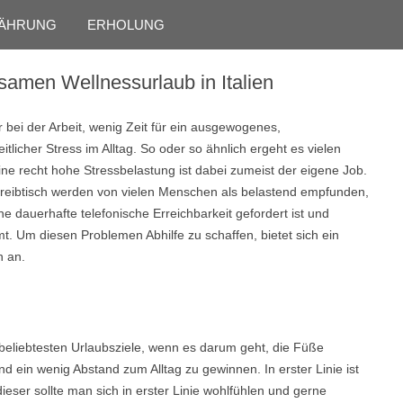
Skip to content
ÄHRUNG
ERHOLUNG
lsamen Wellnessurlaub in Italien
ei der Arbeit, wenig Zeit für ein ausgewogenes,
licher Stress im Alltag. So oder so ähnlich ergeht es vielen
e recht hohe Stressbelastung ist dabei zumeist der eigene Job.
hreibtisch werden von vielen Menschen als belastend empfunden,
ne dauerhafte telefonische Erreichbarkeit gefordert ist und
t. Um diesen Problemen Abhilfe zu schaffen, bietet sich ein
n an.
h beliebtesten Urlaubsziele, wenn es darum geht, die Füße
 ein wenig Abstand zum Alltag zu gewinnen. In erster Linie ist
dieser sollte man sich in erster Linie wohlfühlen und gerne