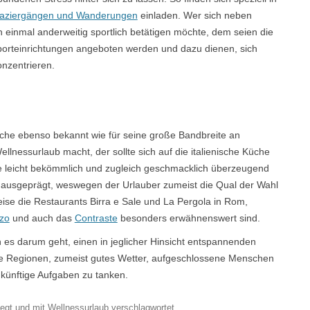
aziergängen und Wanderungen
einladen. Wer sich neben
 einmal anderweitig sportlich betätigen möchte, dem seien die
Sporteinrichtungen angeboten werden und dazu dienen, sich
nzentrieren.
 Küche ebenso bekannt wie für seine große Bandbreite an
llnessurlaub macht, der sollte sich auf die italienische Küche
ie leicht bekömmlich und zugleich geschmacklich überzeugend
ehr ausgeprägt, weswegen der Urlauber zumeist die Qual der Wahl
ise die Restaurants Birra e Sale und La Pergola in Rom,
zo
und auch das
Contraste
besonders erwähnenswert sind.
enn es darum geht, einen in jeglicher Hinsicht entspannenden
e Regionen, zumeist gutes Wetter, aufgeschlossene Menschen
ukünftige Aufgaben zu tanken.
egt und mit
Wellnessurlaub
verschlagwortet.