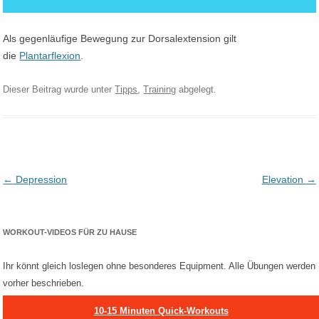
Als gegenläufige Bewegung zur Dorsalextension gilt
die
Plantarflexion
.
Dieser Beitrag wurde unter
Tipps
,
Training
abgelegt.
Post navigation
←
Depression
Elevation
→
WORKOUT-VIDEOS FÜR ZU HAUSE
Ihr könnt gleich loslegen ohne besonderes Equipment. Alle Übungen werden
vorher beschrieben.
10-15 Minuten Quick-Workouts