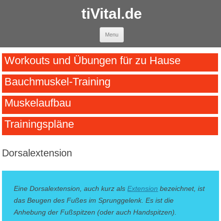
tiVital.de
Skip to content
Menu
Workouts und Übungen für zu Hause
Bauchmuskel-Training
Muskelaufbau
Trainingspläne
Dorsalextension
Eine Dorsalextension, auch kurz als
Extension
bezeichnet, ist
das Beugen des Fußes im Sprunggelenk. Es ist die
Anhebung der Fußspitzen (oder auch Handspitzen).