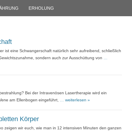
Skip to content
ÄHRUNG
ERHOLUNG
haft
r ist eine Schwangerschaft natürlich sehr aufreibend, schließlich
 Gewichtszunahme, sondern auch zur Ausschüttung von
…
bestrahlung? Bei der Intravenösen Lasertherapie wird ein
e Vene am Ellenbogen eingeführt,
… weiterlesen »
letten Körper
eo zeigen wir euch, wie man in 12 intensiven Minuten den ganzen