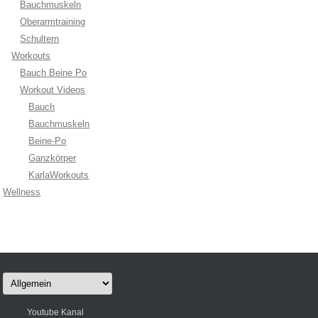
Bauchmuskeln
Oberarmtraining
Schultern
Workouts
Bauch Beine Po
Workout Videos
Bauch
Bauchmuskeln
Beine-Po
Ganzkörper
KarlaWorkouts
Wellness
Kategorien
Youtube Kanal