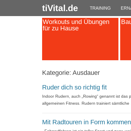
tiVital.de
TRAINING
ERN
Workouts und Übungen
Bau
für zu Hause
Kategorie:
Ausdauer
Ruder dich so richtig fit
Indoor Rudern, auch „Rowing“ genannt ist das pe
allgemeinen Fitness. Rudern trainiert sämtliche
Mit Radtouren in Form kommen 