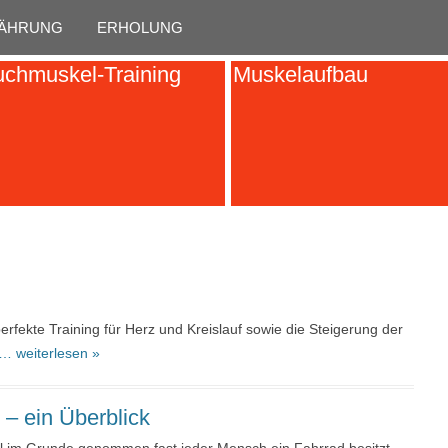
Skip to content
ÄHRUNG
ERHOLUNG
chmuskel-Training
Muskelaufbau
rfekte Training für Herz und Kreislauf sowie die Steigerung der
… weiterlesen »
– ein Überblick