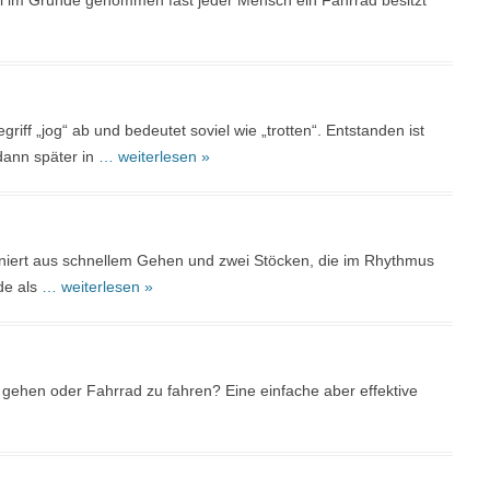
eil im Grunde genommen fast jeder Mensch ein Fahrrad besitzt
griff „jog“ ab und bedeutet soviel wie „trotten“. Entstanden ist
dann später in
… weiterlesen »
iniert aus schnellem Gehen und zwei Stöcken, die im Rhythmus
de als
… weiterlesen »
gehen oder Fahrrad zu fahren? Eine einfache aber effektive