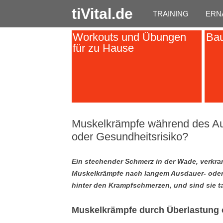
tiVital.de
TRAINING
ERN
Workouts und Übungen
Bau
für zu Hause
Muskelkrämpfe während des Aus
oder Gesundheitsrisiko?
Ein stechender Schmerz in der Wade, verkram
Muskelkrämpfe nach langem Ausdauer- oder 
hinter den Krampfschmerzen, und sind sie t
Muskelkrämpfe durch Überlastung 