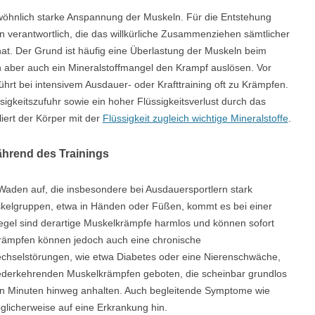
wöhnlich starke Anspannung der Muskeln. Für die Entstehung
n verantwortlich, die das willkürliche Zusammenziehen sämtlicher
at. Der Grund ist häufig eine Überlastung der Muskeln beim
n aber auch ein Mineralstoffmangel den Krampf auslösen. Vor
rt bei intensivem Ausdauer- oder Krafttraining oft zu Krämpfen.
igkeitszufuhr sowie ein hoher Flüssigkeitsverlust durch das
iert der Körper mit der
Flüssigkeit zugleich wichtige Mineralstoffe
.
hrend des Trainings
Waden auf, die insbesondere bei Ausdauersportlern stark
kelgruppen, etwa in Händen oder Füßen, kommt es bei einer
egel sind derartige Muskelkrämpfe harmlos und können sofort
krämpfen können jedoch auch eine chronische
chselstörungen, wie etwa Diabetes oder eine Nierenschwäche,
wiederkehrenden Muskelkrämpfen geboten, die scheinbar grundlos
en Minuten hinweg anhalten. Auch begleitende Symptome wie
licherweise auf eine Erkrankung hin.