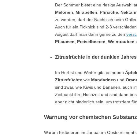
Der Sommer bietet eine riesige Auswahl a
Melonen
,
Mirabellen
,
Pfirsiche
,
Nektari
zu werden, darf der Nachtisch beim Grill
Auch für ein Picknick sind 2-3 verschied
August darf man dann gerne zu den
versc
Pflaumen
,
Preiselbeeren
,
Weintrauben
Zitrusfrüchte in der dunklen Jahres
Im Herbst und Winter gibt es neben
Äpfel
Zitrusfrüchte
wie
Mandarinen
und
Oran
sind zwar, wie Kiwis und Bananen, auch im
Zeitpunkt ihre Hochzeit und sind dann bes
aber nicht hinderlich sein, um trotzdem fün
Warnung vor chemischen Substan
Warum Erdbeeren im Januar im Obstsortiment de