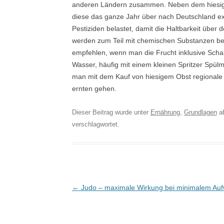
anderen Ländern zusammen. Neben dem hiesigen
diese das ganze Jahr über nach Deutschland expo
Pestiziden belastet, damit die Haltbarkeit über
werden zum Teil mit chemischen Substanzen bes
empfehlen, wenn man die Frucht inklusive Schal
Wasser, häufig mit einem kleinen Spritzer Spülm
man mit dem Kauf von hiesigem Obst regionale
ernten gehen.
Dieser Beitrag wurde unter
Ernährung
,
Grundlagen
ab
verschlagwortet.
Post navigation
←
Judo – maximale Wirkung bei minimalem Au