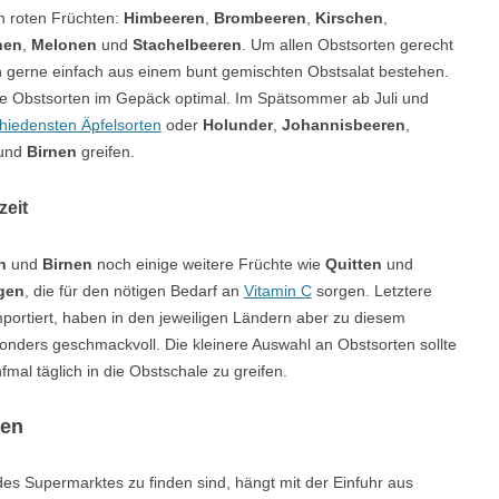
n roten Früchten:
Himbeeren
,
Brombeeren
,
Kirschen
,
nen
,
Melonen
und
Stachelbeeren
. Um allen Obstsorten gerecht
en gerne einfach aus einem bunt gemischten Obstsalat bestehen.
ene Obstsorten im Gepäck optimal. Im Spätsommer ab Juli und
hiedensten Äpfelsorten
oder
Holunder
,
Johannisbeeren
,
und
Birnen
greifen.
zeit
n
und
Birnen
noch einige weitere Früchte wie
Quitten
und
gen
, die für den nötigen Bedarf an
Vitamin C
sorgen. Letztere
portiert, haben in den jeweiligen Ländern aber zu diesem
onders geschmackvoll. Die kleinere Auswahl an Obstsorten sollte
fmal täglich in die Obstschale zu greifen.
zen
s Supermarktes zu finden sind, hängt mit der Einfuhr aus