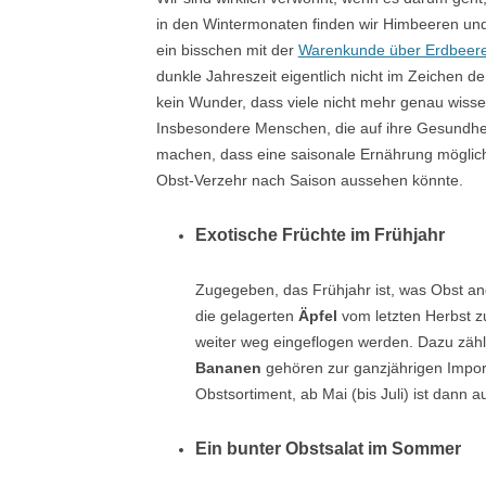
in den Wintermonaten finden wir Himbeeren un
ein bisschen mit der
Warenkunde über Erdbeer
dunkle Jahreszeit eigentlich nicht im Zeichen de
kein Wunder, dass viele nicht mehr genau wisse
Insbesondere Menschen, die auf ihre Gesundheit
machen, dass eine saisonale Ernährung möglich i
Obst-Verzehr nach Saison aussehen könnte.
Exotische Früchte im Frühjahr
Zugegeben, das Frühjahr ist, was Obst a
die gelagerten
Äpfel
vom letzten Herbst z
weiter weg eingeflogen werden. Dazu zäh
Bananen
gehören zur ganzjährigen Import
Obstsortiment, ab Mai (bis Juli) ist dann 
Ein bunter Obstsalat im Sommer