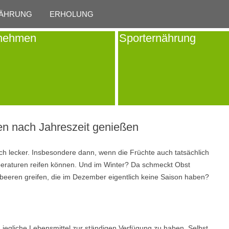
Skip to content
ÄHRUNG
ERHOLUNG
nehmen
Sporternährung
en nach Jahreszeit genießen
ch lecker. Insbesondere dann, wenn die Früchte auch tatsächlich
raturen reifen können. Und im Winter? Da schmeckt Obst
rdbeeren greifen, die im Dezember eigentlich keine Saison haben?
 jegliche Lebensmittel zur ständigen Verfügung zu haben. Selbst