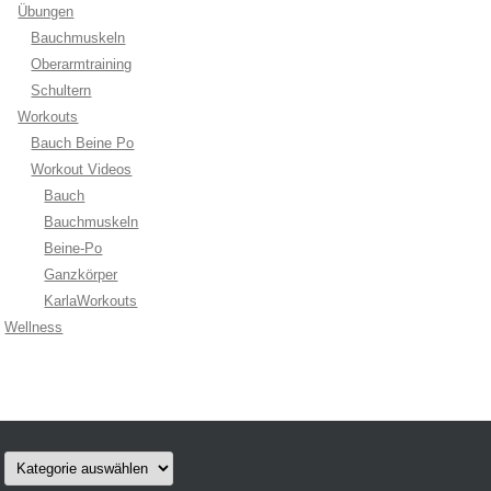
Übungen
Bauchmuskeln
Oberarmtraining
Schultern
Workouts
Bauch Beine Po
Workout Videos
Bauch
Bauchmuskeln
Beine-Po
Ganzkörper
KarlaWorkouts
Wellness
Kategorien