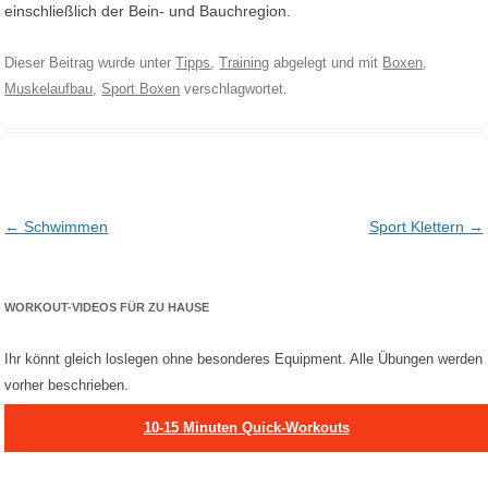
einschließlich der Bein- und Bauchregion.
Dieser Beitrag wurde unter
Tipps
,
Training
abgelegt und mit
Boxen
,
Muskelaufbau
,
Sport Boxen
verschlagwortet.
Post navigation
←
Schwimmen
Sport Klettern
→
WORKOUT-VIDEOS FÜR ZU HAUSE
Ihr könnt gleich loslegen ohne besonderes Equipment. Alle Übungen werden
vorher beschrieben.
10-15 Minuten Quick-Workouts