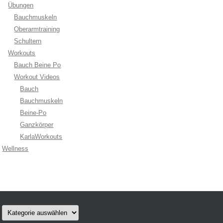
Übungen
Bauchmuskeln
Oberarmtraining
Schultern
Workouts
Bauch Beine Po
Workout Videos
Bauch
Bauchmuskeln
Beine-Po
Ganzkörper
KarlaWorkouts
Wellness
Kategorien