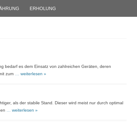
Skip to content
ÄHRUNG
ERHOLUNG
ng bedarf es dem Einsatz von zahlreichen Geräten, deren
amit zum
… weiterlesen »
tiger, als der stabile Stand. Dieser wird meist nur durch optimal
zen
… weiterlesen »