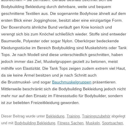
Bodybuilding Bekleidung durch dehnbare, weite und bequem
geschnittene Textilien aus. Die sogenannte Bodyhose ähnelt auf dem
ersten Blick einer Jogginghose, besitzt aber eine einzigartige Form.
Der Boxershorts ähnliche Bund verläuft gen Knie konisch und
verengt sich bis zum Knöchel schließlich wieder. Stoffe sind entweder
Baumwolle, Polyester oder sogar Nylon. Oberkörper bedeckende
Kleidungsstücke im Bereich Bodybuilding sind Muskelshirts oder Tank
Tops. Je nach Modell sind diese unterschiedlich geschnitten, haben
jedoch immer das Ziel, Muskelgruppen gezielt zu betonen, meist
mithilfe von Elastizität. Die Tank Tops zeigen zudem extrem viel Haut,
da sie keine Ärmel besitzen und je nach Schnitt auch
die Brustmuskel- und sogar
Bauchmuskelgruppen
präsentieren.
Mittlerweile beschränkt sich die Bodybuilding Bekleidung jedoch nicht
mehr nur auf den Einsatz im Fitnessstudio für Bodybuilder, sondern
ist zur beliebten Freizeitkleidung geworden.
Dieser Beitrag wurde unter
Bekleidung
,
Training
,
Trainingszubehör
abgelegt
und mit
Bodybuilding Bekleidung
,
Fitness Sachen
,
Muskeln
,
Sportsachen
,