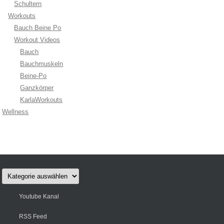
Schultern
Workouts
Bauch Beine Po
Workout Videos
Bauch
Bauchmuskeln
Beine-Po
Ganzkörper
KarlaWorkouts
Wellness
Kategorien
Youtube Kanal
RSS Feed