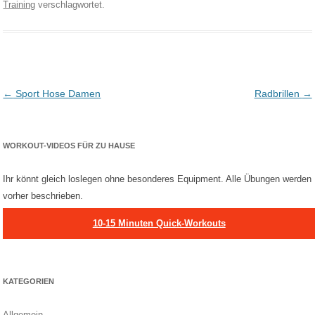
Training
verschlagwortet.
Post navigation
←
Sport Hose Damen
Radbrillen
→
WORKOUT-VIDEOS FÜR ZU HAUSE
Ihr könnt gleich loslegen ohne besonderes Equipment. Alle Übungen werden
vorher beschrieben.
10-15 Minuten Quick-Workouts
KATEGORIEN
Allgemein