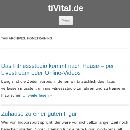
tiVital.de
Skip to content
Menu
TAG ARCHIVES:
HOMETRAINING
Das Fitnessstudio kommt nach Hause – per
Livestream oder Online-Videos
Lang sind die Zeiten vorbei, in denen wir tatsächlich das Haus
verlassen mussten, um ins Fitnessstudio zu fahren und zu trainieren.
Inzwischen
… weiterlesen »
Zuhause zu einer guten Figur
Wer von Indoorsport spricht, der wäre vor nicht allzu langer Zeit noch
belächelt worden. Sport, Training für die gute Figur, Work-outs, all
…