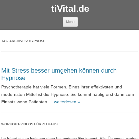
tiVital.de
Skip to content
Menu
TAG ARCHIVES:
HYPNOSE
Mit Stress besser umgehen können durch
Hypnose
Psychotherapie hat viele Formen. Eines ihrer effektivsten und
modernsten Mittel ist die Hypnose. Sie kommt häufig erst dann zum
Einsatz wenn Patienten
… weiterlesen »
WORKOUT-VIDEOS FÜR ZU HAUSE
Ihr könnt gleich loslegen ohne besonderes Equipment. Alle Übungen werden