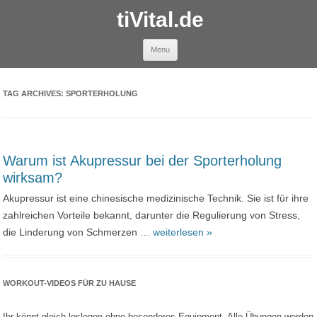
tiVital.de
Skip to content
Menu
TAG ARCHIVES:
SPORTERHOLUNG
Warum ist Akupressur bei der Sporterholung
wirksam?
Akupressur ist eine chinesische medizinische Technik. Sie ist für ihre
zahlreichen Vorteile bekannt, darunter die Regulierung von Stress,
die Linderung von Schmerzen
… weiterlesen »
WORKOUT-VIDEOS FÜR ZU HAUSE
Ihr könnt gleich loslegen ohne besonderes Equipment. Alle Übungen werden