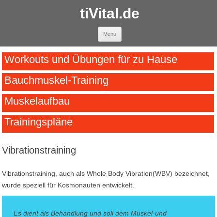
tiVital.de
Skip to content
Menu
Workouts und Übungen für zu Hause
Bauchmuskel-Training
Muskelaufbau
Trainingspläne
Vibrationstraining
Vibrationstraining, auch als Whole Body Vibration(WBV) bezeichnet,
wurde speziell für Kosmonauten entwickelt.
Es dient als Behandlung und soll dem Muskel-und