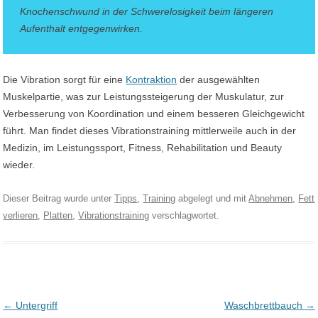
Knochenschwund in der Schwerelosigkeit beim längeren
Aufenthalt entgegenwirken.
Die Vibration sorgt für eine
Kontraktion
der ausgewählten
Muskelpartie, was zur Leistungssteigerung der Muskulatur, zur
Verbesserung von Koordination und einem besseren Gleichgewicht
führt. Man findet dieses Vibrationstraining mittlerweile auch in der
Medizin, im Leistungssport, Fitness, Rehabilitation und Beauty
wieder.
Dieser Beitrag wurde unter
Tipps
,
Training
abgelegt und mit
Abnehmen
,
Fett
verlieren
,
Platten
,
Vibrationstraining
verschlagwortet.
Post navigation
←
Untergriff
Waschbrettbauch
→