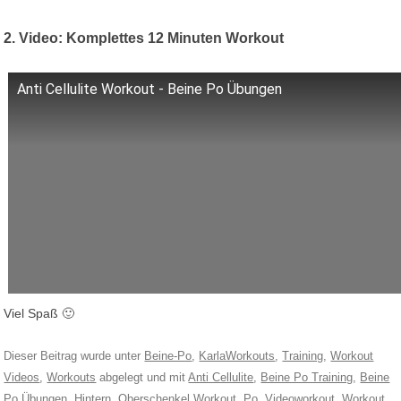
2. Video: Komplettes 12 Minuten Workout
Anti Cellulite Workout - Beine Po Übungen
Viel Spaß 🙂
Dieser Beitrag wurde unter
Beine-Po
,
KarlaWorkouts
,
Training
,
Workout
Videos
,
Workouts
abgelegt und mit
Anti Cellulite
,
Beine Po Training
,
Beine
Po Übungen
,
Hintern
,
Oberschenkel Workout
,
Po
,
Videoworkout
,
Workout