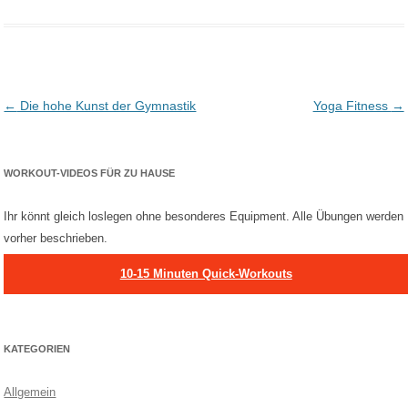
Post navigation
←
Die hohe Kunst der Gymnastik
Yoga Fitness
→
WORKOUT-VIDEOS FÜR ZU HAUSE
Ihr könnt gleich loslegen ohne besonderes Equipment. Alle Übungen werden
vorher beschrieben.
10-15 Minuten Quick-Workouts
KATEGORIEN
Allgemein