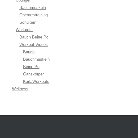
Übungen
Bauchmuskeln
Oberarmtraining
Schultern
Workouts
Bauch Beine Po
Workout Videos
Bauch
Bauchmuskeln
Beine-Po
Ganzkörper
KarlaWorkouts
Wellness