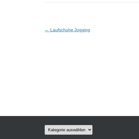
Post navigation
←
Laufschuhe Jogging
Kategorien