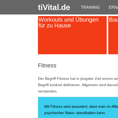
tiVital.de
TRAINING
ERN
Workouts und Übungen
Bau
für zu Hause
Fitness
Der Begriff Fitness hat in jüngster Zeit enorm
Begriff konkret definieren. Allgemein wird darun
verstanden.
Mit Fitness wird assoziiert, dass man im All
psychischer Natur, standhalten kann.