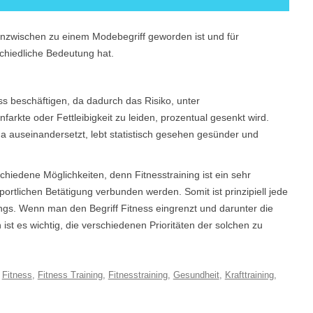
ss inzwischen zu einem Modebegriff geworden ist und für
chiedliche Bedeutung hat.
ss beschäftigen, da dadurch das Risiko, unter
nfarkte oder Fettleibigkeit zu leiden, prozentual gesenkt wird.
ma auseinandersetzt, lebt statistisch gesehen gesünder und
schiedene Möglichkeiten, denn Fitnesstraining ist ein sehr
portlichen Betätigung verbunden werden. Somit ist prinzipiell jede
nings. Wenn man den Begriff Fitness eingrenzt und darunter die
st es wichtig, die verschiedenen Prioritäten der solchen zu
t
Fitness
,
Fitness Training
,
Fitnesstraining
,
Gesundheit
,
Krafttraining
,