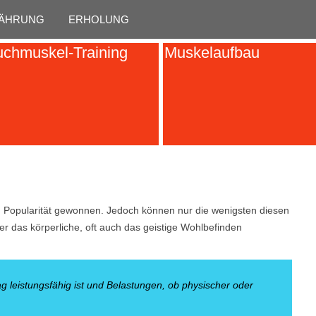
Skip to content
ÄHRUNG
ERHOLUNG
chmuskel-Training
Muskelaufbau
 an Popularität gewonnen. Jedoch können nur die wenigsten diesen
ter das körperliche, oft auch das geistige Wohlbefinden
tag leistungsfähig ist und Belastungen, ob physischer oder