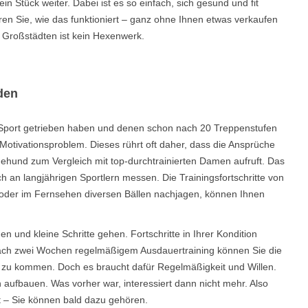
n Stück weiter. Dabei ist es so einfach, sich gesund und fit
en Sie, wie das funktioniert – ganz ohne Ihnen etwas verkaufen
n Großstädten ist kein Hexenwerk.
den
n Sport getrieben haben und denen schon nach 20 Treppenstufen
Motivationsproblem. Dieses rührt oft daher, dass die Ansprüche
nehund zum Vergleich mit top-durchtrainierten Damen aufruft. Das
ich an langjährigen Sportlern messen. Die Trainingsfortschritte von
oder im Fernsehen diversen Bällen nachjagen, können Ihnen
 und kleine Schritte gehen. Fortschritte in Ihrer Kondition
 nach zwei Wochen regelmäßigem Ausdauertraining können Sie die
 zu kommen. Doch es braucht dafür Regelmäßigkeit und Willen.
aufbauen. Was vorher war, interessiert dann nicht mehr. Also
rt – Sie können bald dazu gehören.