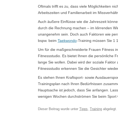
Oftmals trifft es zu, dass viele Möglichkeiten n
Arbeitszeiten und Familienarbeit im Missverhältn
Auch äußere Einflüsse wie die Jahreszeit könne
durch die Rechnung machen – im klirrenden Wi
unangenehm sein. Doch auch Faktoren wie persön
bspw. beim
Taekwondo
-Training müssen Sie 1 1
Um für die maßgeschneiderte Frauen Fitness in 
Fitnessstudio. Es bietet Ihnen die persönliche F
lange Sie wollen. Dabei wird der soziale Fakto
Fitnessstudio erkennen Sie die Gesichter wied
Es stehen Ihnen Kraftsport- sowie Ausdauerspor
Trainingsplan nach Ihren Bedürfnissen zusamme
Hauptsache ist jedoch, dass Sie anfangen. Las
wenigen Wochen durchströmen Sie beim Sport G
Dieser Beitrag wurde unter
Tipps
,
Training
abgelegt.