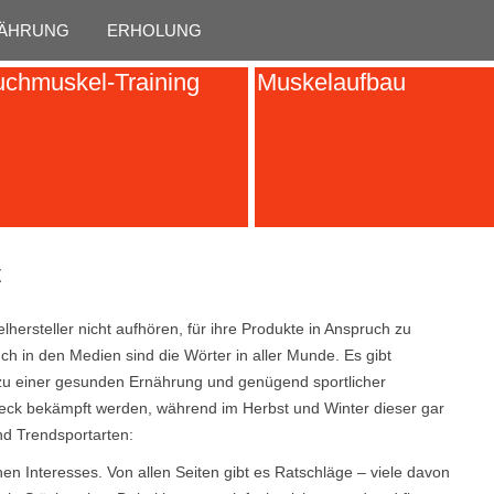
Skip to content
ÄHRUNG
ERHOLUNG
chmuskel-Training
Muskelaufbau
t
elhersteller nicht aufhören, für ihre Produkte in Anspruch zu
h in den Medien sind die Wörter in aller Munde. Es gibt
 zu einer gesunden Ernährung und genügend sportlicher
peck bekämpft werden, während im Herbst und Winter dieser gar
nd Trendsportarten:
en Interesses. Von allen Seiten gibt es Ratschläge – viele davon