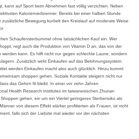
, kann auf Sport beim Abnehmen fast völlig verzichten. Neben
fektivsten Kalorienverbrenner. Bereits bei einer halben Stunde
e zusätzliche Bewegung kurbelt den Kreislauf auf moderate Weise
or.
nfachen Schaufensterbummel ohne tatsächlichen Kauf ein. Wer
hoppt, regt auch die Produktion von Vitamin D an, das von der
werden kann. Es hilft nicht nur gegen schlechte Laune, sondern
zulagern. Zusätzlich wirkt Einkaufen auf das Belohnungssystem
tet werden.Einkaufen macht also auch glücklich. Hinzu kommt
emeinsam shoppen gehen. Soziale Kontakte steigern nicht nur
ss das Gehirn fit bleibt. In einer vor zehn Jahren
nal Health Research Institutes im taiwanesischen Zhunan
hoppen gehen, ein um ein Viertel geringeres Sterberisiko als
änner von diesem Effekt stärker profitierten als Frauen, ist nicht
ent, falls sich der Liebste mal wieder vor der nächsten