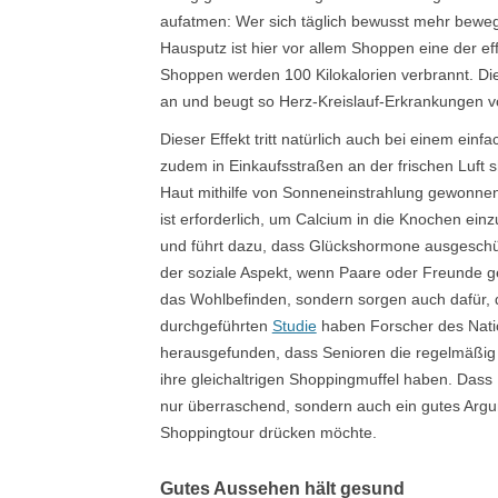
aufatmen: Wer sich täglich bewusst mehr bewegt
Hausputz ist hier vor allem Shoppen eine der ef
Shoppen werden 100 Kilokalorien verbrannt. Di
an und beugt so Herz-Kreislauf-Erkrankungen v
Dieser Effekt tritt natürlich auch bei einem ei
zudem in Einkaufsstraßen an der frischen Luft s
Haut mithilfe von Sonneneinstrahlung gewonnen 
ist erforderlich, um Calcium in die Knochen ein
und führt dazu, dass Glückshormone ausgeschüt
der soziale Aspekt, wenn Paare oder Freunde g
das Wohlbefinden, sondern sorgen auch dafür, da
durchgeführten
Studie
haben Forscher des Natio
herausgefunden, dass Senioren die regelmäßig S
ihre gleichaltrigen Shoppingmuffel haben. Dass M
nur überraschend, sondern auch ein gutes Argum
Shoppingtour drücken möchte.
Gutes Aussehen hält gesund