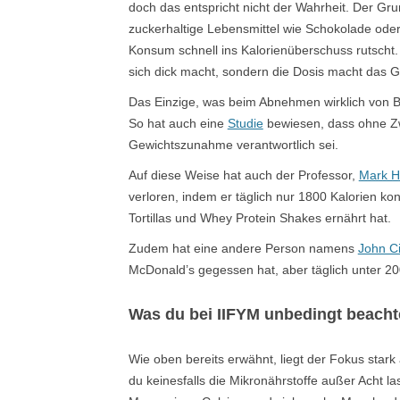
doch das entspricht nicht der Wahrheit. Der G
zuckerhaltige Lebensmittel wie Schokolade oder
Konsum schnell ins Kalorienüberschuss rutscht.
sich dick macht, sondern die Dosis macht das Gi
Das Einzige, was beim Abnehmen wirklich von Bed
So hat auch eine
Studie
bewiesen, dass ohne Zwe
Gewichtszunahme verantwortlich sei.
Auf diese Weise hat auch der Professor,
Mark 
verloren, indem er täglich nur 1800 Kalorien ko
Tortillas und Whey Protein Shakes ernährt hat.
Zudem hat eine andere Person namens
John C
McDonald’s gegessen hat, aber täglich unter 200
Was du bei IIFYM unbedingt beachte
Wie oben bereits erwähnt, liegt der Fokus stark 
du keinesfalls die Mikronährstoffe außer Acht l