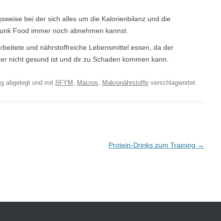
ngsweise bei der sich alles um die Kalorienbilanz und die
z Junk Food immer noch abnehmen kannst.
arbeitete und nährstoffreiche Lebensmittel essen, da der
er nicht gesund ist und dir zu Schaden kommen kann.
ng
abgelegt und mit
IIFYM
,
Macros
,
Makronährstoffe
verschlagwortet.
Protein-Drinks zum Training
→