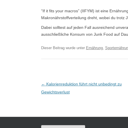
“If it fits your macros” (IIFYM) ist eine Ernähru
Makronährstoffverteilung dreht, wobei du trot
Dabei solltest auf jeden Fall ausreichend unver
ausschließliche Konsum von Junk Food auf Dau
Dieser Beitrag wurde unter
Ernährung
,
Sporternähru
Post navigation
←
Kalorienreduktion führt nicht unbedingt zu
Gewichtsverlust