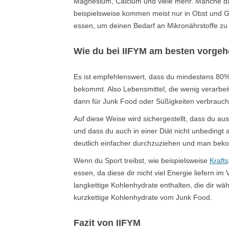
Magnesium, Calcium und viele mehr. Manche dav
beispielsweise kommen meist nur in Obst und 
essen, um deinen Bedarf an Mikronährstoffe zu
Wie du bei IIFYM am besten vorgehe
Es ist empfehlenswert, dass du mindestens 80%
bekommt. Also Lebensmittel, die wenig verarbeite
dann für Junk Food oder Süßigkeiten verbrauch
Auf diese Weise wird sichergestellt, dass du au
und dass du auch in einer Diät nicht unbedingt a
deutlich einfacher durchzuziehen und man beko
Wenn du Sport treibst, wie beispielsweise
Krafts
essen, da diese dir nicht viel Energie liefern im
langkettige Kohlenhydrate enthalten, die dir wä
kurzkettige Kohlenhydrate vom Junk Food.
Fazit von IIFYM