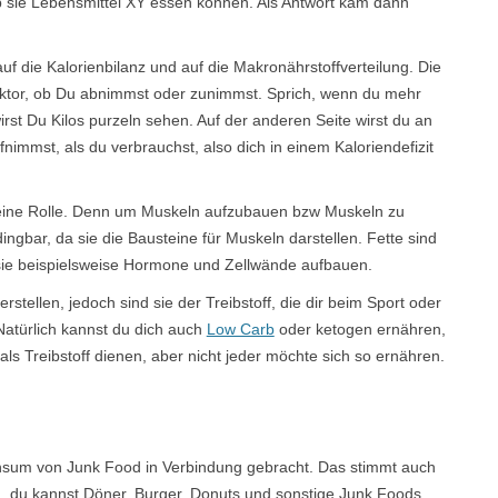
ob sie Lebensmittel XY essen können. Als Antwort kam dann
f die Kalorienbilanz und auf die Makronährstoffverteilung. Die
Faktor, ob Du abnimmst oder zunimmst. Sprich, wenn du mehr
irst Du Kilos purzeln sehen. Auf der anderen Seite wirst du an
nimmst, als du verbrauchst, also dich in einem Kaloriendefizit
h eine Rolle. Denn um Muskeln aufzubauen bzw Muskeln zu
ngbar, da sie die Bausteine für Muskeln darstellen. Fette sind
 sie beispielsweise Hormone und Zellwände aufbauen.
tellen, jedoch sind sie der Treibstoff, die dir beim Sport oder
 Natürlich kannst du dich auch
Low Carb
oder ketogen ernähren,
als Treibstoff dienen, aber nicht jeder möchte sich so ernähren.
nsum von Junk Food in Verbindung gebracht. Das stimmt auch
ch, du kannst Döner, Burger, Donuts und sonstige Junk Foods