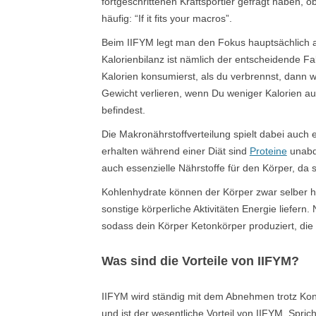
fortgeschrittenen Kraftsportler gefragt haben, 
häufig: “If it fits your macros”.
Beim IIFYM legt man den Fokus hauptsächlich au
Kalorienbilanz ist nämlich der entscheidende 
Kalorien konsumierst, als du verbrennst, dann w
Gewicht verlieren, wenn Du weniger Kalorien auf
befindest.
Die Makronährstoffverteilung spielt dabei auc
erhalten während einer Diät sind
Proteine
unabdi
auch essenzielle Nährstoffe für den Körper, da
Kohlenhydrate können der Körper zwar selber hers
sonstige körperliche Aktivitäten Energie liefern.
sodass dein Körper Ketonkörper produziert, die 
Was sind die Vorteile von IIFYM?
IIFYM wird ständig mit dem Abnehmen trotz Ko
und ist der wesentliche Vorteil von IIFYM. Spri