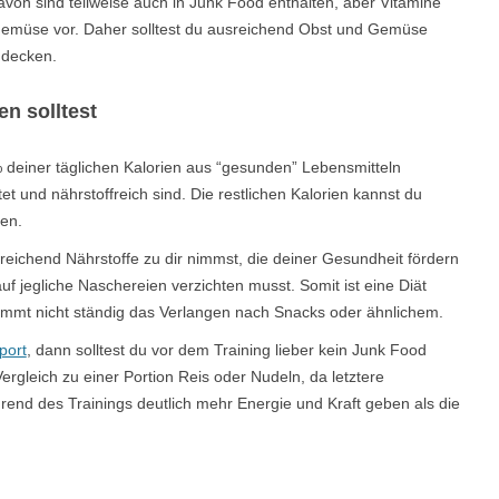
on sind teilweise auch in Junk Food enthalten, aber Vitamine
Gemüse vor. Daher solltest du ausreichend Obst und Gemüse
 decken.
n solltest
 deiner täglichen Kalorien aus “gesunden” Lebensmitteln
t und nährstoffreich sind. Die restlichen Kalorien kannst du
en.
sreichend Nährstoffe zu dir nimmst, die deiner Gesundheit fördern
uf jegliche Naschereien verzichten musst. Somit ist eine Diät
mmt nicht ständig das Verlangen nach Snacks oder ähnlichem.
port
, dann solltest du vor dem Training lieber kein Junk Food
 Vergleich zu einer Portion Reis oder Nudeln, da letztere
hrend des Trainings deutlich mehr Energie und Kraft geben als die