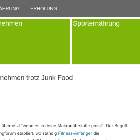
Skip to content
ÄHRUNG
ERHOLUNG
nehmen
Sporternährung
 Abnehmen trotz Junk Food
h übersetzt “wenn es in deine Makronährstoffe passt”. Der Begriff
ngforum etabliert, wo ständig
Fitness-Anfänger
die