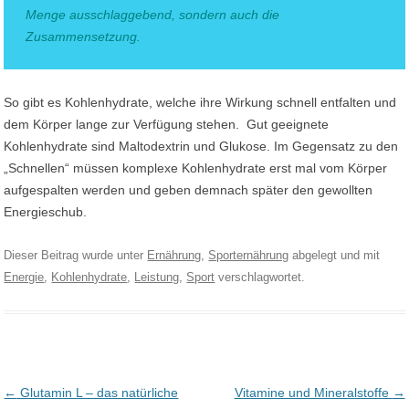
Menge ausschlaggebend, sondern auch die
Zusammensetzung.
So gibt es Kohlenhydrate, welche ihre Wirkung schnell entfalten und
dem Körper lange zur Verfügung stehen. Gut geeignete
Kohlenhydrate sind Maltodextrin und Glukose. Im Gegensatz zu den
„Schnellen“ müssen komplexe Kohlenhydrate erst mal vom Körper
aufgespalten werden und geben demnach später den gewollten
Energieschub.
Dieser Beitrag wurde unter
Ernährung
,
Sporternährung
abgelegt und mit
Energie
,
Kohlenhydrate
,
Leistung
,
Sport
verschlagwortet.
Post navigation
←
Glutamin L – das natürliche
Vitamine und Mineralstoffe
→