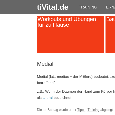
tiVital.de
TRAINING
ERN
Workouts und Übungen
Bau
für zu Hause
Medial
Medial (lat.: medius = der Mittlere) bedeutet: „zu
betreffend“.
z.B.: Wenn der Daumen der Hand zum Körper hin 
als
lateral
bezeichnet.
Dieser Beitrag wurde unter
Tipps
,
Training
abgelegt.