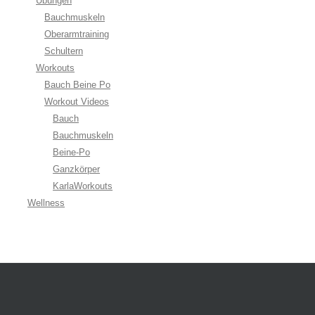
Übungen
Bauchmuskeln
Oberarmtraining
Schultern
Workouts
Bauch Beine Po
Workout Videos
Bauch
Bauchmuskeln
Beine-Po
Ganzkörper
KarlaWorkouts
Wellness