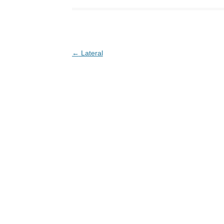
Post navigation
←
Lateral