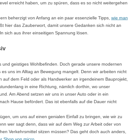
-Level erreicht haben, um zu spüren, dass es so nicht weitergehen
ondern beherzigt von Anfang an ein paar essenzielle Tipps,
wie man
ißt hier das Zauberwort, damit unsere Gedanken sich nicht an
n sich aus ihrer einseitigen Spannung lösen.
iv
es und geistiges Wohlbefinden. Doch gerade unsere modernen
s es uns im Alltag an Bewegung mangelt. Denn wir arbeiten nicht
rn auf dem Feld oder als Handwerker an irgendeinem Bauprojekt,
stundenlang in eine Richtung, nämlich dorthin, wo unser
sund. Am Abend setzen wir uns in unser Auto oder in ein
nach Hause befördert. Das ist ebenfalls auf die Dauer nicht
gen, um uns auf einen genialen Einfall zu bringen, wie wir zu
 wer sagt denn, dass wir auf dem Weg zur Arbeit oder von
chen Verkehrsmittel sitzen müssen? Das geht doch auch anders,
r Shop von micro
.