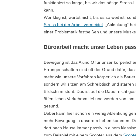
funktioniert so lange, bis wir das nötige Stress
kann.
Wer klug ist, wartet nicht, bis es so weit ist, s
Stress bei der Arbeit vermeidet
. „Ablenkung“ he
einer Problematik festbeißen und unsere Muskel
Büroarbeit macht unser Leben pass
Bewegung ist das A und O für unser körperlich
Errungenschaften sind oft der Grund dafür, das
mehr wie unsere Vorfahren körperlich als Baue
sondern wir sitzen am Schreibtisch und starren 
Bildschirm steht. Das ist auf die Dauer nicht ge
öffentliches Verkehrsmittel und werden von ihm 
gesund.
Dabei kann hier schon ein wenig Ablenkung genü
mehr Bewegung in unserem Leben kommen. Denn
dort nach Hause immer passiv in einem klassis
zum Beispiel mit einem Scooter aus dem
Scoote