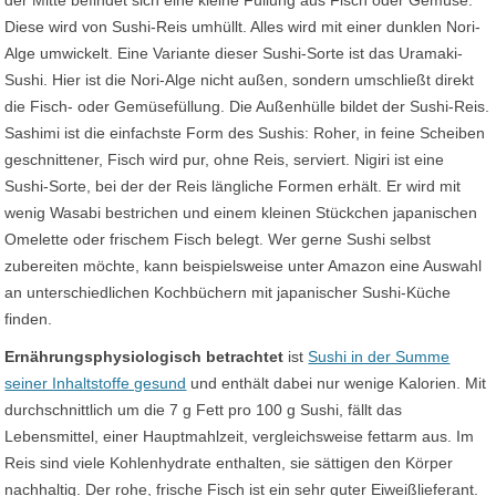
der Mitte befindet sich eine kleine Füllung aus Fisch oder Gemüse.
Diese wird von Sushi-Reis umhüllt. Alles wird mit einer dunklen Nori-
Alge umwickelt. Eine Variante dieser Sushi-Sorte ist das Uramaki-
Sushi. Hier ist die Nori-Alge nicht außen, sondern umschließt direkt
die Fisch- oder Gemüsefüllung. Die Außenhülle bildet der Sushi-Reis.
Sashimi ist die einfachste Form des Sushis: Roher, in feine Scheiben
geschnittener, Fisch wird pur, ohne Reis, serviert. Nigiri ist eine
Sushi-Sorte, bei der der Reis längliche Formen erhält. Er wird mit
wenig Wasabi bestrichen und einem kleinen Stückchen japanischen
Omelette oder frischem Fisch belegt. Wer gerne Sushi selbst
zubereiten möchte, kann beispielsweise unter Amazon eine Auswahl
an unterschiedlichen Kochbüchern mit japanischer Sushi-Küche
finden.
Ernährungsphysiologisch betrachtet
ist
Sushi in der Summe
seiner Inhaltstoffe gesund
und enthält dabei nur wenige Kalorien. Mit
durchschnittlich um die 7 g Fett pro 100 g Sushi, fällt das
Lebensmittel, einer Hauptmahlzeit, vergleichsweise fettarm aus. Im
Reis sind viele Kohlenhydrate enthalten, sie sättigen den Körper
nachhaltig. Der rohe, frische Fisch ist ein sehr guter Eiweißlieferant.