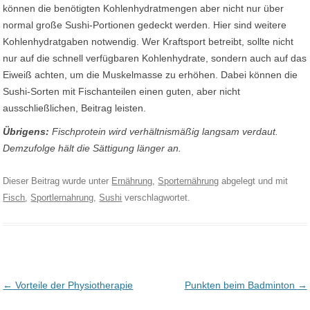
können die benötigten Kohlenhydratmengen aber nicht nur über
normal große Sushi-Portionen gedeckt werden. Hier sind weitere
Kohlenhydratgaben notwendig. Wer Kraftsport betreibt, sollte nicht
nur auf die schnell verfügbaren Kohlenhydrate, sondern auch auf das
Eiweiß achten, um die Muskelmasse zu erhöhen. Dabei können die
Sushi-Sorten mit Fischanteilen einen guten, aber nicht
ausschließlichen, Beitrag leisten.
Übrigens:
Fischprotein wird verhältnismäßig langsam verdaut.
Demzufolge hält die Sättigung länger an.
Dieser Beitrag wurde unter
Ernährung
,
Sporternährung
abgelegt und mit
Fisch
,
Sportlernahrung
,
Sushi
verschlagwortet.
Post navigation
←
Vorteile der Physiotherapie
Punkten beim Badminton
→