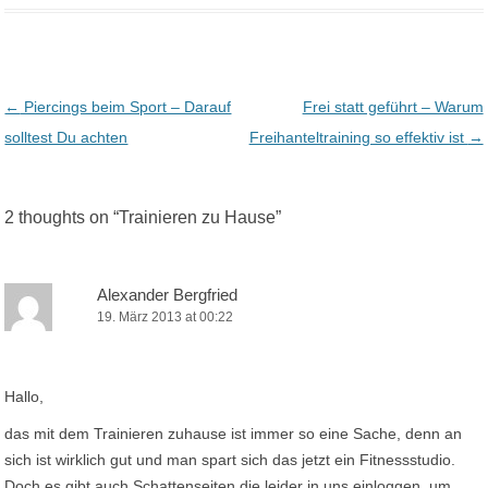
Post navigation
←
Piercings beim Sport – Darauf
Frei statt geführt – Warum
solltest Du achten
Freihanteltraining so effektiv ist
→
2 thoughts on “
Trainieren zu Hause
”
Alexander Bergfried
19. März 2013 at 00:22
Hallo,
das mit dem Trainieren zuhause ist immer so eine Sache, denn an
sich ist wirklich gut und man spart sich das jetzt ein Fitnessstudio.
Doch es gibt auch Schattenseiten die leider in uns einloggen, um