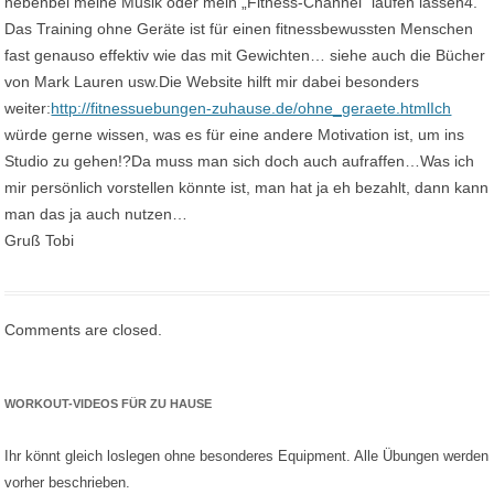
nebenbei meine Musik oder mein „Fitness-Channel“ laufen lassen4.
Das Training ohne Geräte ist für einen fitnessbewussten Menschen
fast genauso effektiv wie das mit Gewichten… siehe auch die Bücher
von Mark Lauren usw.Die Website hilft mir dabei besonders
weiter:
http://fitnessuebungen-zuhause.de/ohne_geraete.htmlIch
würde gerne wissen, was es für eine andere Motivation ist, um ins
Studio zu gehen!?Da muss man sich doch auch aufraffen…Was ich
mir persönlich vorstellen könnte ist, man hat ja eh bezahlt, dann kann
man das ja auch nutzen…
Gruß Tobi
Comments are closed.
WORKOUT-VIDEOS FÜR ZU HAUSE
Ihr könnt gleich loslegen ohne besonderes Equipment. Alle Übungen werden
vorher beschrieben.