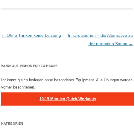
Post navigation
←
Ohne Trinken keine Leistung
Infrarotsaunen – die Alternative zu
der normalen Sauna
→
WORKOUT-VIDEOS FÜR ZU HAUSE
Ihr könnt gleich loslegen ohne besonderes Equipment. Alle Übungen werden
vorher beschrieben.
10-15 Minuten Quick-Workouts
KATEGORIEN