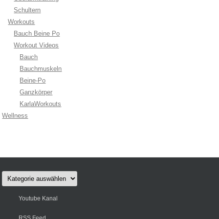
Schultern
Workouts
Bauch Beine Po
Workout Videos
Bauch
Bauchmuskeln
Beine-Po
Ganzkörper
KarlaWorkouts
Wellness
Kategorien
Youtube Kanal
RSS Feed