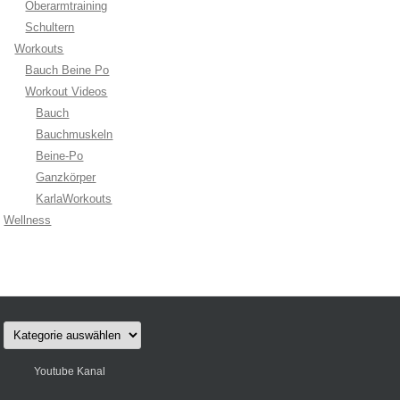
Oberarmtraining
Schultern
Workouts
Bauch Beine Po
Workout Videos
Bauch
Bauchmuskeln
Beine-Po
Ganzkörper
KarlaWorkouts
Wellness
Kategorien
Youtube Kanal