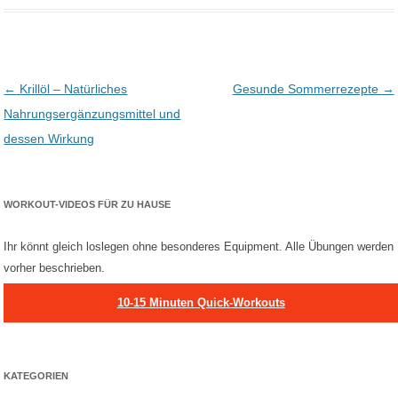
Post navigation
←
Krillöl – Natürliches
Gesunde Sommerrezepte
→
Nahrungsergänzungsmittel und
dessen Wirkung
WORKOUT-VIDEOS FÜR ZU HAUSE
Ihr könnt gleich loslegen ohne besonderes Equipment. Alle Übungen werden
vorher beschrieben.
10-15 Minuten Quick-Workouts
KATEGORIEN