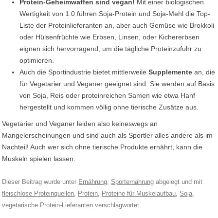
Protein-Geheimwaffen sind vegan!
Mit einer biologischen
Wertigkeit von 1.0 führen Soja-Protein und Soja-Mehl die Top-
Liste der Proteinlieferanten an, aber auch Gemüse wie Brokkoli
oder Hülsenfrüchte wie Erbsen, Linsen, oder Kichererbsen
eignen sich hervorragend, um die tägliche Proteinzufuhr zu
optimieren.
Auch die Sportindustrie bietet mittlerweile
Supplemente
an, die
für Vegetarier und Veganer geeignet sind. Sie werden auf Basis
von Soja, Reis oder proteinreichen Samen wie etwa Hanf
hergestellt und kommen völlig ohne tierische Zusätze aus.
Vegetarier und Veganer leiden also keineswegs an
Mangelerscheinungen und sind auch als Sportler alles andere als im
Nachteil! Auch wer sich ohne tierische Produkte ernährt, kann die
Muskeln spielen lassen.
Dieser Beitrag wurde unter
Ernährung
,
Sporternährung
abgelegt und mit
fleischlose Proteinquellen
,
Protein
,
Proteine für Muskelaufbau
,
Soja
,
vegetarische Protein-Lieferanten
verschlagwortet.