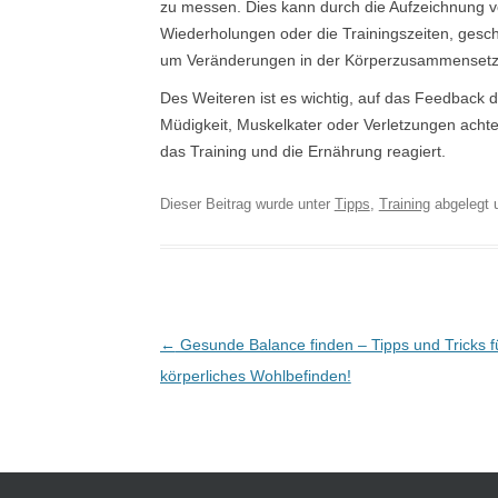
zu messen. Dies kann durch die Aufzeichnung vo
Wiederholungen oder die Trainingszeiten, ges
um Veränderungen in der Körperzusammensetzu
Des Weiteren ist es wichtig, auf das Feedback d
Müdigkeit, Muskelkater oder Verletzungen achte
das Training und die Ernährung reagiert.
Dieser Beitrag wurde unter
Tipps
,
Training
abgelegt 
Post navigation
←
Gesunde Balance finden – Tipps und Tricks f
körperliches Wohlbefinden!