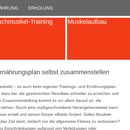
Skip to content
ÄHRUNG
ERHOLUNG
chmuskel-Training
Muskelaufbau
Ernährungsplan selbst zusammenstellen
estrebt – so auch beim eigenen Trainings- und Ernährungsplan.
n dazu bei, die gewünschten Resultate schneller zu erreichen und
der Zusammenstellung kommt es vor allem darauf an, die
 verstehen. Durch eine maßgeschneiderte Herangehensweise kann
se erzielt und seinen Körper effektiv fördert. Sollen Muskeln
as Ziel darin, einfach nur die allgemeine Fitness zu verbessern?
 es Einschränkungen aufgrund von Verletzungen oder