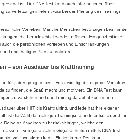
n geeignet ist. Der DNA Test kann auch Informationen über
ng zu Verletzungen liefern, was bei der Planung des Trainings
h persönliche Vorlieben. Manche Menschen bevorzugen bestimmte
nkungen, die berücksichtigt werden müssen. Ein ganzheitlicher
ls auch die persönlichen Vorlieben und Einschränkungen
n und nachhaltigen Plan zu erstellen.
en – von Ausdauer bis Krafttraining
ten für jeden geeignet sind. Es ist wichtig, die eigenen Vorlieben
e zu finden, die Spaß macht und motiviert. Ein DNA Test kann
ungen zu verstehen und das Training darauf abzustimmen.
dauer über HIIT bis Krafttraining, und jede hat ihre eigenen
lb ist die Wahl der richtigen Trainingsmethode entscheidend für
eine Reihe an Aspekten zu berücksichtigen, welche den
llen lassen – von genetischen Gegebenheiten mittels DNA Test
an sinnvoll investieren kann. Ein konkreter Test kann