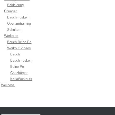
Bekleidung
Übungen
Bauchmuskeln
Oberarmtraining
Schultern
Workouts
Bauch Beine Po
Workout Videos
Bauch
Bauchmuskeln
Beine-Po
Ganzkörper
KarlaWorkouts
Wellness