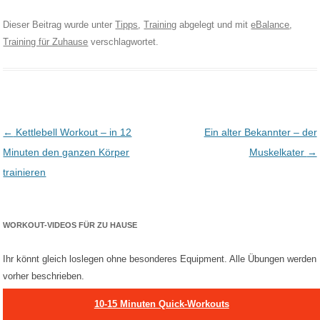
Dieser Beitrag wurde unter
Tipps
,
Training
abgelegt und mit
eBalance
,
Training für Zuhause
verschlagwortet.
Post navigation
←
Kettlebell Workout – in 12
Ein alter Bekannter – der
Minuten den ganzen Körper
Muskelkater
→
trainieren
WORKOUT-VIDEOS FÜR ZU HAUSE
Ihr könnt gleich loslegen ohne besonderes Equipment. Alle Übungen werden
vorher beschrieben.
10-15 Minuten Quick-Workouts