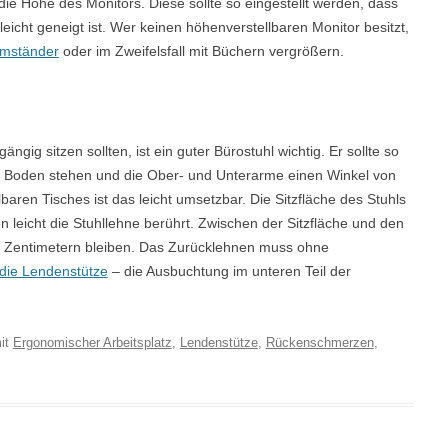
ie Höhe des Monitors. Diese sollte so eingestellt werden, dass
leicht geneigt ist. Wer keinen höhenverstellbaren Monitor besitzt,
irmständer
oder im Zweifelsfall mit Büchern vergrößern.
gig sitzen sollten, ist ein guter Bürostuhl wichtig. Er sollte so
em Boden stehen und die Ober- und Unterarme einen Winkel von
lbaren Tisches ist das leicht umsetzbar. Die Sitzfläche des Stuhls
n leicht die Stuhllehne berührt. Zwischen der Sitzfläche und den
 5 Zentimetern bleiben. Das Zurücklehnen muss ohne
die Lendenstütze
– die Ausbuchtung im unteren Teil der
it
Ergonomischer Arbeitsplatz
,
Lendenstütze
,
Rückenschmerzen
,