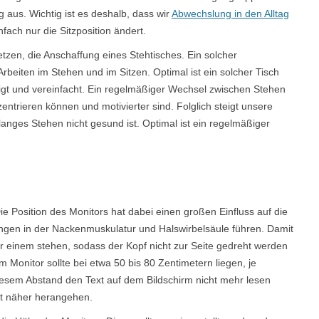
g aus. Wichtig ist es deshalb, dass wir
Abwechslung in den Alltag
fach nur die Sitzposition ändert.
tzen, die Anschaffung eines Stehtisches. Ein solcher
rbeiten im Stehen und im Sitzen. Optimal ist ein solcher Tisch
igt und vereinfacht. Ein regelmäßiger Wechsel zwischen Stehen
entrieren können und motivierter sind. Folglich steigt unsere
 langes Stehen nicht gesund ist. Optimal ist ein regelmäßiger
ie Position des Monitors hat dabei einen großen Einfluss auf die
gen in der Nackenmuskulatur und Halswirbelsäule führen. Damit
 vor einem stehen, sodass der Kopf nicht zur Seite gedreht werden
onitor sollte bei etwa 50 bis 80 Zentimetern liegen, je
iesem Abstand den Text auf dem Bildschirm nicht mehr lesen
cht näher herangehen.