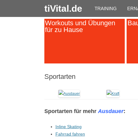
tiVital.de
TRAINING
ERN
Workouts und Übungen
Bau
für zu Hause
Sportarten
Sportarten für mehr
Ausdauer
:
Inline Skating
Fahrrad fahren