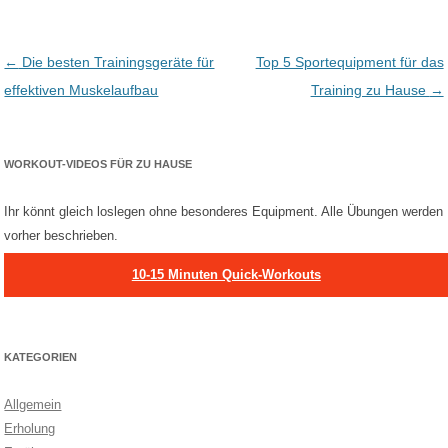
Post navigation
←
Die besten Trainingsgeräte für
Top 5 Sportequipment für das
effektiven Muskelaufbau
Training zu Hause
→
WORKOUT-VIDEOS FÜR ZU HAUSE
Ihr könnt gleich loslegen ohne besonderes Equipment. Alle Übungen werden
vorher beschrieben.
10-15 Minuten Quick-Workouts
KATEGORIEN
Allgemein
Erholung