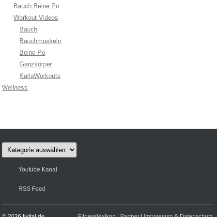
Bauch Beine Po
Workout Videos
Bauch
Bauchmuskeln
Beine-Po
Ganzkörper
KarlaWorkouts
Wellness
Kategorien
Youtube Kanal
RSS Feed
© 2026 tivital.de
Fitnesslexikon
|
Partner
|
Impressum & Datenschutz