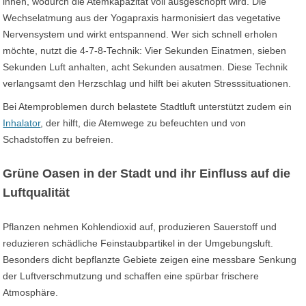
innen, wodurch die Atemkapazität voll ausgeschöpft wird. Die
Wechselatmung aus der Yogapraxis harmonisiert das vegetative
Nervensystem und wirkt entspannend. Wer sich schnell erholen
möchte, nutzt die 4-7-8-Technik: Vier Sekunden Einatmen, sieben
Sekunden Luft anhalten, acht Sekunden ausatmen. Diese Technik
verlangsamt den Herzschlag und hilft bei akuten Stresssituationen.
Bei Atemproblemen durch belastete Stadtluft unterstützt zudem ein
Inhalator
, der hilft, die Atemwege zu befeuchten und von
Schadstoffen zu befreien.
Grüne Oasen in der Stadt und ihr Einfluss auf die
Luftqualität
Pflanzen nehmen Kohlendioxid auf, produzieren Sauerstoff und
reduzieren schädliche Feinstaubpartikel in der Umgebungsluft.
Besonders dicht bepflanzte Gebiete zeigen eine messbare Senkung
der Luftverschmutzung und schaffen eine spürbar frischere
Atmosphäre.