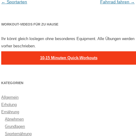
Post navigation
←
Sportarten
Fahrrad fahren
→
WORKOUT-VIDEOS FÜR ZU HAUSE
Ihr könnt gleich loslegen ohne besonderes Equipment. Alle Übungen werden
vorher beschrieben.
10-15 Minuten Quick-Workouts
KATEGORIEN
Allgemein
Erholung
Ernährung
Abnehmen
Grundlagen
Sporternährung