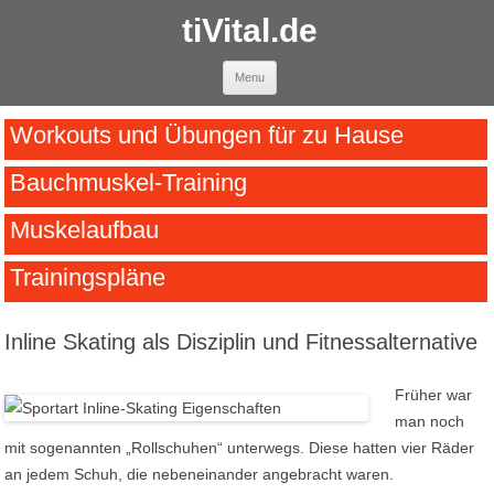
tiVital.de
Skip to content
Menu
Workouts und Übungen für zu Hause
Bauchmuskel-Training
Muskelaufbau
Trainingspläne
Inline Skating als Disziplin und Fitnessalternative
Früher war
man noch
mit sogenannten „Rollschuhen“ unterwegs. Diese hatten vier Räder
an jedem Schuh, die nebeneinander angebracht waren.