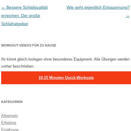
Post navigation
←
Bessere Schlafqualität
Wie geht eigentlich Entspannung?
erreichen: Der große
→
Schlafratgeber
WORKOUT-VIDEOS FÜR ZU HAUSE
Ihr könnt gleich loslegen ohne besonderes Equipment. Alle Übungen werden
vorher beschrieben.
10-15 Minuten Quick-Workouts
KATEGORIEN
Allgemein
Erholung
Ernährung