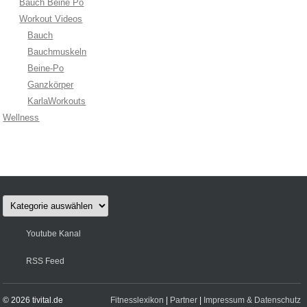
Bauch Beine Po
Workout Videos
Bauch
Bauchmuskeln
Beine-Po
Ganzkörper
KarlaWorkouts
Wellness
Kategorien
Youtube Kanal
RSS Feed
© 2026 tivital.de
Fitnesslexikon
|
Partner
|
Impressum & Datenschutz