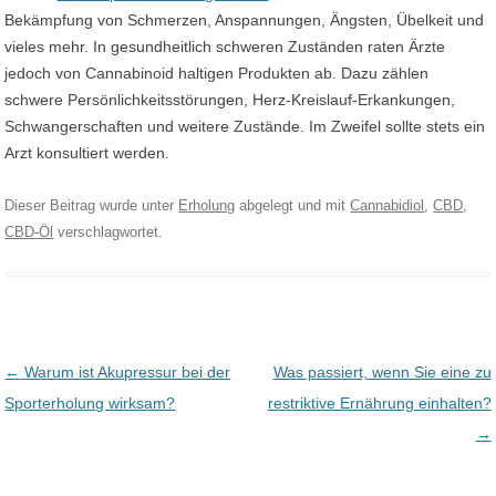
Bekämpfung von Schmerzen, Anspannungen, Ängsten, Übelkeit und
vieles mehr. In gesundheitlich schweren Zuständen raten Ärzte
jedoch von Cannabinoid haltigen Produkten ab. Dazu zählen
schwere Persönlichkeitsstörungen, Herz-Kreislauf-Erkankungen,
Schwangerschaften und weitere Zustände. Im Zweifel sollte stets ein
Arzt konsultiert werden.
Dieser Beitrag wurde unter
Erholung
abgelegt und mit
Cannabidiol
,
CBD
,
CBD-Öl
verschlagwortet.
Post navigation
←
Warum ist Akupressur bei der
Was passiert, wenn Sie eine zu
Sporterholung wirksam?
restriktive Ernährung einhalten?
→